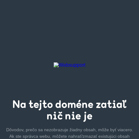
Na tejto
doméne zatiaľ
nič nie je
Dôvodov, prečo sa nezobrazuje žiadny obsah, môže byť
viacero.
Ak ste správca webu, môžete nahrať/zmazať
existujúci obsah